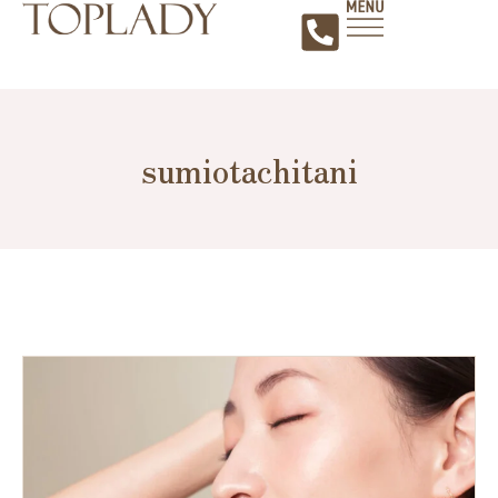
検
内
索
容
を
ス
キ
ッ
sumiotachitani
プ